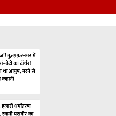
ज’! मुज़फ़्फ़रनगर में
ं–बेटी का टॉर्चर!
या था आयुष, मरने से
ी कहानी
 हजारों धर्मांतरण
’, स्वामी यशवीर का