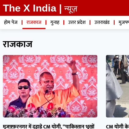
The X India |
न्यूज़
होम पेज
राजकाज
गुनाह
उत्तर प्रदेश
उत्तराखंड
मुजफ्
राजकाज
मुजफ़्फ़रनगर में दहाड़े CM योगी, “पाकिस्तान भूखों
CM योगी के क