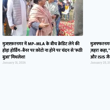
मुजफ़्फ़रनगर में MP–MLA के बीच क्रेडिट लेने की
मुजफ्फरनगर
होड़! होर्डिंग–बैनर पर फ़ोटो ना होने पर चंदन से ‘रूठी
ज़हर! कहा, “
बुआ’ मिथलेश!
और ISIS जै
January 31, 2026
January 25, 2