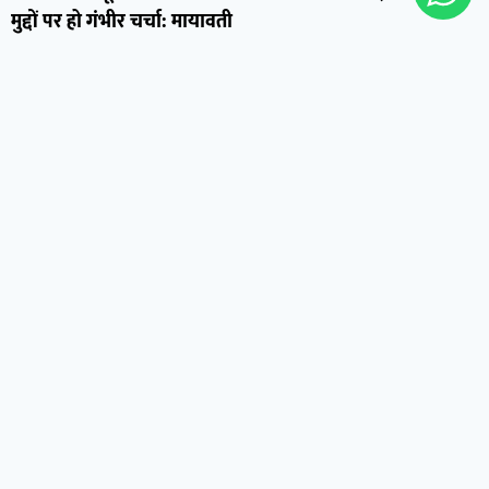
मुद्दों पर हो गंभीर चर्चा: मायावती
August 3, 2026
नोटों से सजी अनोखी कांवड़ बनी आकर्षण का केंद्र, बोले शिवभक्त-
“भोले बाबा को समर्पित हैं सभी नोट, जलाभिषेक के बाद कराएंगे
भंडारा”
August 3, 2026