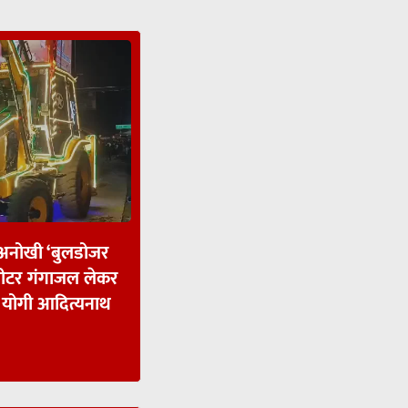
 अनोखी ‘बुलडोजर
1 लीटर गंगाजल लेकर
- योगी आदित्यनाथ