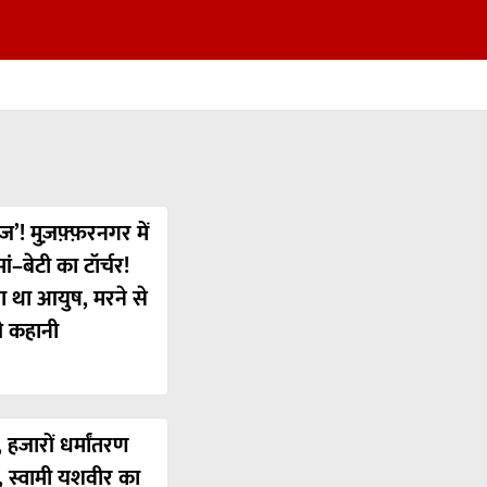
ज’! मुज़फ़्फ़रनगर में
ं–बेटी का टॉर्चर!
या था आयुष, मरने से
ी कहानी
 हजारों धर्मांतरण
’, स्वामी यशवीर का