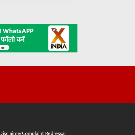
Disclaimer
Complaint Redressal