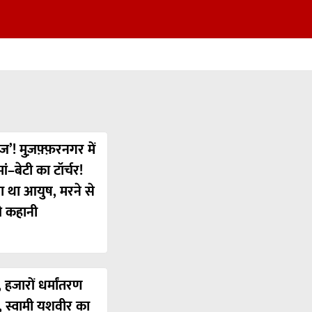
ज’! मुज़फ़्फ़रनगर में
ं–बेटी का टॉर्चर!
या था आयुष, मरने से
ी कहानी
 हजारों धर्मांतरण
’, स्वामी यशवीर का