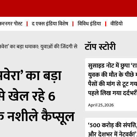
फरनगर पोस्ट
द एक्स इंडिया विशेष
विविध इंडिया
वीडियो
टॉप स्टोरी
ेरा’ का बड़ा धमाका: युवाओं की जिंदगी से
सुसाइड नोट में छुपा ‘रा
ेरा’ का बड़ा
युवक की मौत के पीछे मा
पैसों की मांग से टूट ग
े खेल रहे 6
पहले लिख गया दर्दभर
April 25, 2026
 नशीले कैप्सूल
‘500 करोड़ की संपत्ति,
और देशभर में नेटवर्क!