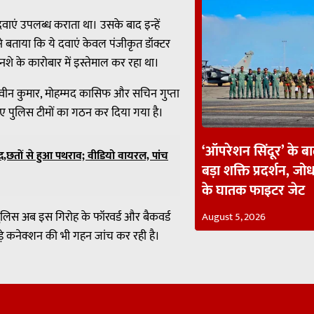
वाएं उपलब्ध कराता था। उसके बाद इन्हें
ं ने बताया कि ये दवाएं केवल पंजीकृत डॉक्टर
शे के कारोबार में इस्तेमाल कर रहा था।
 नवीन कुमार, मोहम्मद कासिफ और सचिन गुप्ता
िए पुलिस टीमों का गठन कर दिया गया है।
‘ऑपरेशन सिंदूर’ के ब
ाद,छतों से हुआ पथराव; वीडियो वायरल, पांच
बड़ा शक्ति प्रदर्शन, जोध
के घातक फाइटर जेट
पुलिस अब इस गिरोह के फॉरवर्ड और बैकवर्ड
August 5, 2026
ड़े कनेक्शन की भी गहन जांच कर रही है।