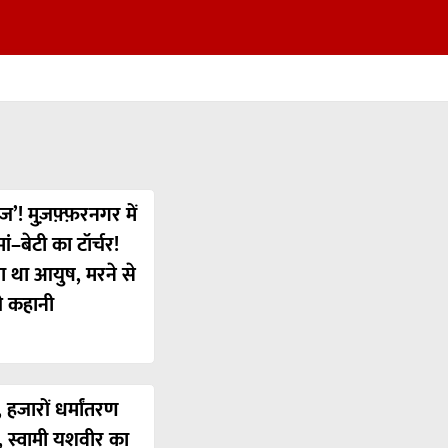
ज’! मुज़फ़्फ़रनगर में
ं–बेटी का टॉर्चर!
या था आयुष, मरने से
ी कहानी
 हजारों धर्मांतरण
’, स्वामी यशवीर का