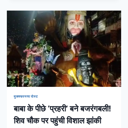
मुजफ्फरनगर पोस्ट
बाबा के पीछे ‘प्रहरी’ बने बजरंगबली!
शिव चौक पर पहुंची विशाल झांकी