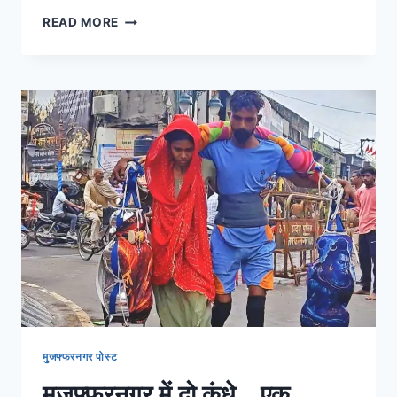
READ MORE
मुजफ्फरनगर पोस्ट
मुज़फ़्फ़रनगर में दो कंधे… एक