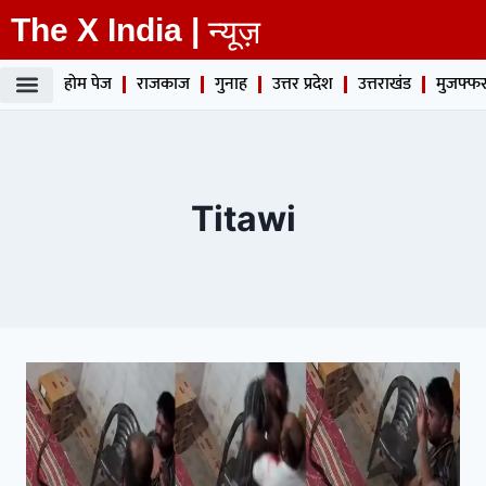
The X India |
न्यूज़
होम पेज
राजकाज
गुनाह
उत्तर प्रदेश
उत्तराखंड
मुजफ्फर
Titawi