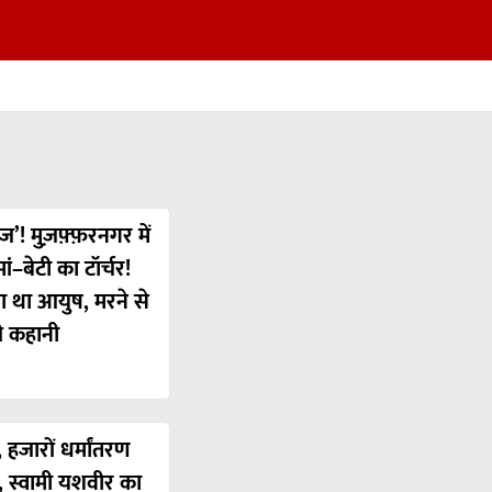
ज’! मुज़फ़्फ़रनगर में
ं–बेटी का टॉर्चर!
या था आयुष, मरने से
ी कहानी
 हजारों धर्मांतरण
’, स्वामी यशवीर का