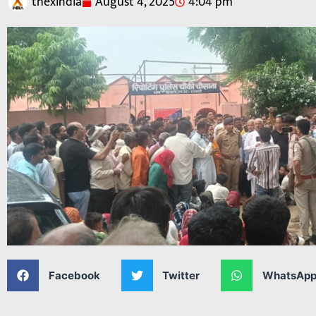
thexindia
August 4, 2025
4:04 pm
Facebook
Twitter
WhatsAp