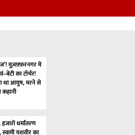
ज’! मुज़फ़्फ़रनगर में
ं–बेटी का टॉर्चर!
या था आयुष, मरने से
ी कहानी
 हजारों धर्मांतरण
’, स्वामी यशवीर का