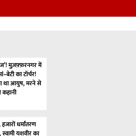
ज’! मुज़फ़्फ़रनगर में
ं–बेटी का टॉर्चर!
या था आयुष, मरने से
ी कहानी
 हजारों धर्मांतरण
’, स्वामी यशवीर का