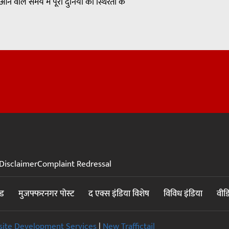
े वाले समय में पूरी दुनिया की स्थिरता के
Disclaimer
Complaint Redressal
ंड
मुजफ्फरनगर पोस्ट
द एक्स इंडिया विशेष
विविध इंडिया
वीड
ite Development Services
|
New Traffictail