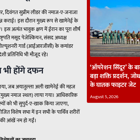
सार, दिवंगत सुप्रीम लीडर की नमाज-ए-जनाजा
पन्न कराई। इस दौरान मुख्य रूप से खामेनेई के
इस अत्यंत भावुक क्षण में ईरान का पूरा शीर्ष
ट्रपति मसूद पेजेश्कियन, संसद अध्यक्ष
वोल्यूशनरी गार्ड (आईआरजीसी) के कमांडर
ी प्रतिनिधि भी मौजूद रहे।
‘ऑपरेशन सिंदूर’ के ब
 भी होंगे दफन
बड़ा शक्ति प्रदर्शन, जोध
के घातक फाइटर जेट
 गया, जब अयातुल्ला अली खामेनेई की महज
्ला (मुख्य नमाज स्थल) लाया गया। आधिकारिक
August 5, 2026
स्यों को भी सुपुर्द-ए-खाक किया जाएगा,
जित विशेष सभा में इन सभी के पार्थिव शरीरों
 की आंखें नम हो गईं।
 विशेषज्ञों का जमावड़ा