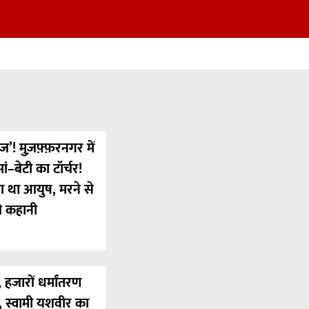
ज’! मुज़फ़्फ़रनगर में
ं–बेटी का टॉर्चर!
या था आयुष, मरने से
ी कहानी
 हजारों धर्मांतरण
’, स्वामी यशवीर का