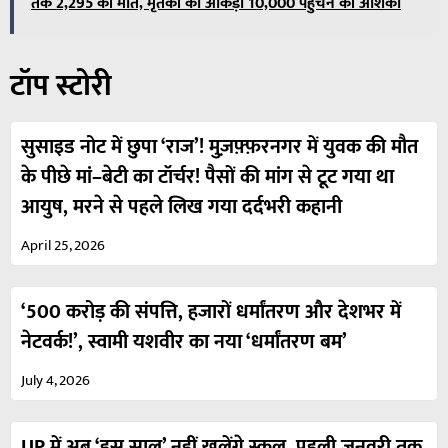
तक 2,295 की मौत, मृतकों का आंकड़ा 10,000 पहुंचने की आशंका
टॉप स्टोरी
सुसाइड नोट में छुपा ‘राज’! मुज़फ़्फ़रनगर में युवक की मौत
के पीछे मां–बेटी का टॉर्चर! पैसों की मांग से टूट गया था
आयुष, मरने से पहले लिख गया दर्दभरी कहानी
April 25, 2026
‘500 करोड़ की संपत्ति, हजारों धर्मांतरण और देशभर में
नेटवर्क!’, स्वामी यशवीर का नया ‘धर्मांतरण बम’
July 4, 2026
UP में अब ‘इस साल’ नहीं खुलेंगे स्कूल, पहली जनवरी तक