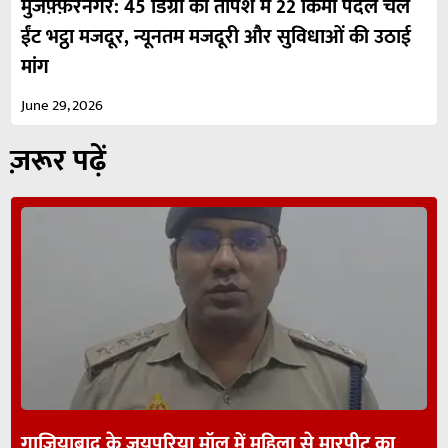
मुजफ़्फ़रनगर: 45 डिग्री की तपिश में 22 किमी पैदल चले
ईंट भट्ठा मजदूर, न्यूनतम मजदूरी और सुविधाओं की उठाई
मांग
June 29, 2026
ज़रूर पढ़ें
गाजियाबाद के जयपुरिया मॉल में महिला से मारपीट का