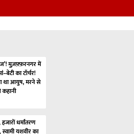
ज’! मुज़फ़्फ़रनगर में
ं–बेटी का टॉर्चर!
या था आयुष, मरने से
ी कहानी
 हजारों धर्मांतरण
’, स्वामी यशवीर का