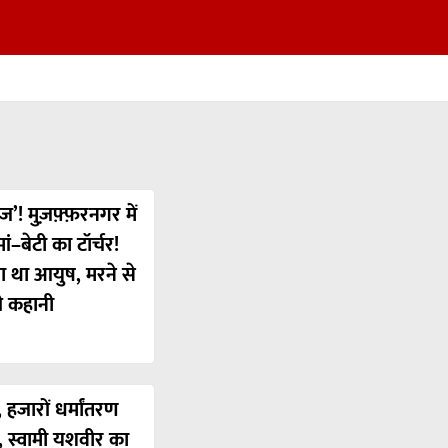
ज’! मुज़फ़्फ़रनगर में
ं–बेटी का टॉर्चर!
या था आयुष, मरने से
ी कहानी
 हजारों धर्मांतरण
’, स्वामी यशवीर का