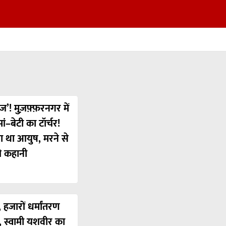
ज’! मुज़फ़्फ़रनगर में
ं–बेटी का टॉर्चर!
या था आयुष, मरने से
ी कहानी
 हजारों धर्मांतरण
’, स्वामी यशवीर का