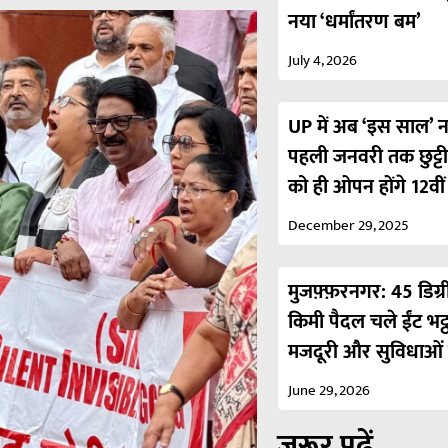
नया ‘धर्मांतरण बम’
July 4, 2026
UP में अब ‘इस साल’ नही
पहली जनवरी तक छुट्ट
को ही ओपन होंगे 12वी
December 29, 2025
मुजफ़्फ़रनगर: 45 डिग्र
किमी पैदल चले ईंट भट्
मजदूरी और सुविधाओं 
June 29, 2026
ज़रूर पढ़ें