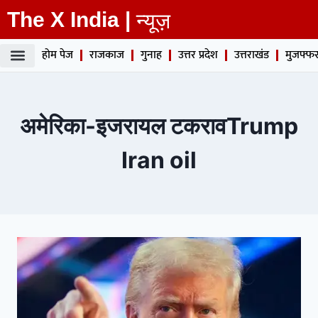
The X India |
न्यूज़
होम पेज
राजकाज
गुनाह
उत्तर प्रदेश
उत्तराखंड
मुजफ्फर
अमेरिका-इजरायल टकरावTrump
Iran oil