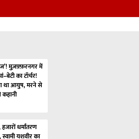
ज’! मुज़फ़्फ़रनगर में
ं–बेटी का टॉर्चर!
या था आयुष, मरने से
ी कहानी
 हजारों धर्मांतरण
’, स्वामी यशवीर का