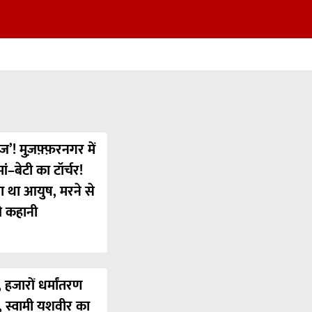
ज’! मुज़फ़्फ़रनगर में
ं–बेटी का टॉर्चर!
या था आयुष, मरने से
ी कहानी
 हजारों धर्मांतरण
’, स्वामी यशवीर का