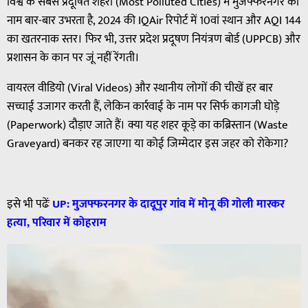
विश्व के सबसे प्रदूषित शहरों (Most Polluted Cities) में मुजफ्फरनगर का
नाम बार-बार उभरता है, 2024 की IQAir रिपोर्ट में 10वां स्थान और AQI 144
का खतरनाक स्तर। फिर भी, उत्तर प्रदेश प्रदूषण नियंत्रण बोर्ड (UPPCB) और
प्रशासन के कान पर जूं नहीं रेंगती।
वायरल वीडियो (Viral Videos) और स्थानीय लोगों की चीखें हर बार
सच्चाई उजागर करती हैं, लेकिन कार्रवाई के नाम पर सिर्फ कागजी घोड़े
(Paperwork) दौड़ाए जाते हैं। क्या यह शहर कूड़े का कब्रिस्तान (Waste
Graveyard) बनकर रह जाएगा या कोई जिम्मेदार इस जहर को रोकेगा?
इसे भी पढेंः
UP:
मुजफ्फरनगर
के
दादूपुर
गांव
में
मोनू
की
गोली
मारकर
हत्या
,
परिवार
में
कोहराम