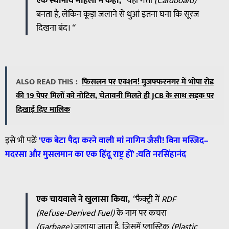
एक स्थानीय महिला ने कहा,
“
यहां
गत्ता
(Cardboard)
बनता
है
,
लेकिन
कूड़ा
जलाने
से
धुआं
इतना
घना
कि
सूरज
दिखना
बंद।
“
ALSO READ THIS :
फिसलन पर एक्शन! मुजफ्फरनगर में भोपा रोड
की 19 पेपर मिलों को नोटिस, चेतावनी मिलते ही JCB के साथ सड़क पर
दिखाई दिए मालिक
इसे भी पढेंः
‘
एक
बेटा
पैदा
करने
वाली
मां
नागिन
जैसी
!
बिना
मस्जिद
–
मदरसा
और
मुसलमान
का
एक
हिंदू
राष्ट्र
हों
’ :
यति
नरसिंहानंद
एक चायवाले ने खुलासा किया,
“
फैक्ट्री
में
RDF
(Refuse-Derived Fuel)
के
नाम
पर
कचरा
(Garbage)
जलाया
जाता
है
,
जिसमें
प्लास्टिक
(Plastic