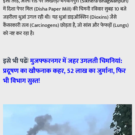
इसी तरह, जौली रोड पर सिखरेड़ा-भगवानपुरी (Sikhera-Bhagwanpuri)
में दिशा पेपर मिल (Disha Paper Mill) की चिमनी रविवार सुबह 10 बजे
जहरीला धुआं उगल रही थी। यह धुआं डाइऑक्सिन (Dioxins) जैसे
कैंसरकारी तत्व (Carcinogens) छोड़ता है, जो सांस और फेफड़ों (Lungs)
को नष्ट कर रहा है।
इसे भी पढेंः
मुजफ्फरनगर
में
जहर
उगलती
चिमनियां
:
प्रदूषण
का
खौफनाक
कहर
, 52
लाख
का
जुर्माना
,
फिर
भी
विभाग
सुस्त
!