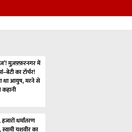
ज’! मुज़फ़्फ़रनगर में
ं–बेटी का टॉर्चर!
या था आयुष, मरने से
ी कहानी
 हजारों धर्मांतरण
’, स्वामी यशवीर का