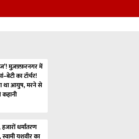
ज’! मुज़फ़्फ़रनगर में
ं–बेटी का टॉर्चर!
या था आयुष, मरने से
ी कहानी
 हजारों धर्मांतरण
’, स्वामी यशवीर का