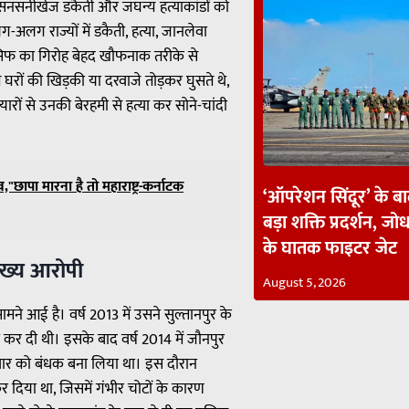
ें सनसनीखेज डकैती और जघन्य हत्याकांडों को
अलग राज्यों में डकैती, हत्या, जानलेवा
सिफ का गिरोह बेहद खौफनाक तरीके से
रों की खिड़की या दरवाजे तोड़कर घुसते थे,
रों से उनकी बेरहमी से हत्या कर सोने-चांदी
छापा मारना है तो महाराष्ट्र-कर्नाटक
‘ऑपरेशन सिंदूर’ के ब
बड़ा शक्ति प्रदर्शन, जोध
के घातक फाइटर जेट
मुख्य आरोपी
August 5, 2026
ने आई है। वर्ष 2013 में उसने सुल्तानपुर के
या कर दी थी। इसके बाद वर्ष 2014 में जौनपुर
रिवार को बंधक बना लिया था। इस दौरान
र दिया था, जिसमें गंभीर चोटों के कारण