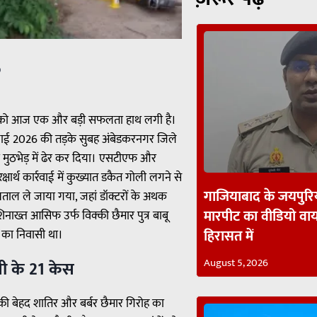
p
वस्था को आज एक और बड़ी सफलता हाथ लगी है।
जुलाई 2026 की तड़के सुबह अंबेडकरनगर जिले
ो मुठभेड़ में ढेर कर दिया। एसटीएफ और
ार्थ कार्रवाई में कुख्यात डकैत गोली लगने से
गाजियाबाद के जयपुरिय
ताल ले जाया गया, जहां डॉक्टरों के अथक
मारपीट का वीडियो व
नाख्त आसिफ उर्फ विक्की छैमार पुत्र बाबू
हिरासत में
्र का निवासी था।
August 5, 2026
ती के 21 केस
ी बेहद शातिर और बर्बर छैमार गिरोह का