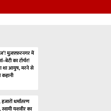
ज’! मुज़फ़्फ़रनगर में
ं–बेटी का टॉर्चर!
या था आयुष, मरने से
ी कहानी
 हजारों धर्मांतरण
’, स्वामी यशवीर का