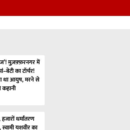
ज’! मुज़फ़्फ़रनगर में
ं–बेटी का टॉर्चर!
या था आयुष, मरने से
ी कहानी
 हजारों धर्मांतरण
’, स्वामी यशवीर का