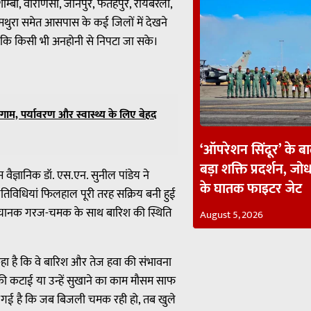
म्बी, वाराणसी, जौनपुर, फतेहपुर, रायबरेली,
मथुरा समेत आसपास के कई जिलों में देखने
 ताकि किसी भी अनहोनी से निपटा जा सके।
ेलगाम, पर्यावरण और स्वास्थ्य के लिए बेहद
‘ऑपरेशन सिंदूर’ के ब
बड़ा शक्ति प्रदर्शन, जोध
म वैज्ञानिक डॉ. एस.एन. सुनील पांडेय ने
के घातक फाइटर जेट
ी गतिविधियां फिलहाल पूरी तरह सक्रिय बनी हुई
 ही अचानक गरज-चमक के साथ बारिश की स्थिति
August 5, 2026
कहा है कि वे बारिश और तेज हवा की संभावना
ं की कटाई या उन्हें सुखाने का काम मौसम साफ
ी गई है कि जब बिजली चमक रही हो, तब खुले