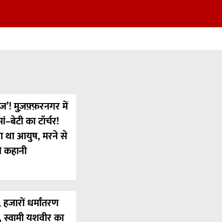
ज’! मुज़फ़्फ़रनगर में
ं–बेटी का टॉर्चर!
या था आयुष, मरने से
ी कहानी
 हजारों धर्मांतरण
’, स्वामी यशवीर का