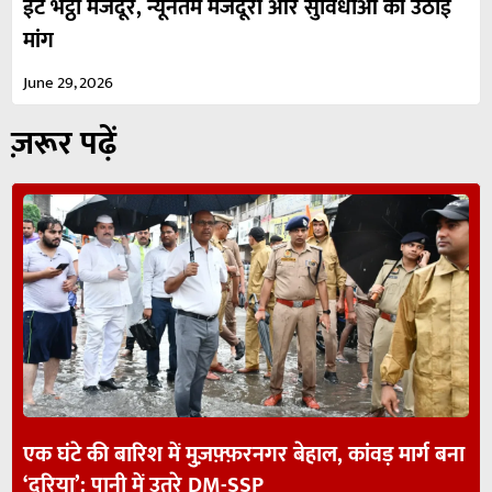
ईंट भट्ठा मजदूर, न्यूनतम मजदूरी और सुविधाओं की उठाई
मांग
June 29, 2026
ज़रूर पढ़ें
एक घंटे की बारिश में मुज़फ़्फ़रनगर बेहाल, कांवड़ मार्ग बना
‘दरिया’: पानी में उतरे DM-SSP