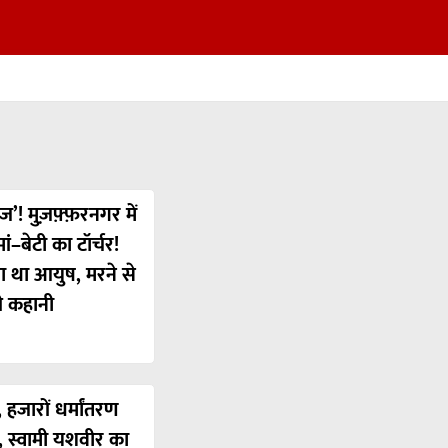
ज’! मुज़फ़्फ़रनगर में
ं–बेटी का टॉर्चर!
या था आयुष, मरने से
ी कहानी
 हजारों धर्मांतरण
’, स्वामी यशवीर का