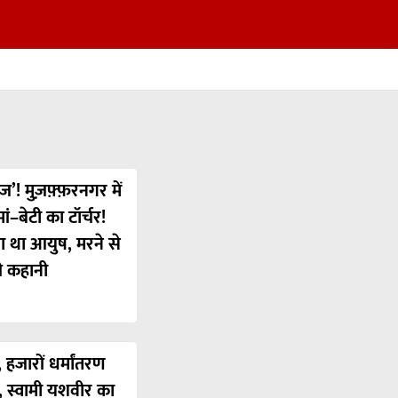
ज’! मुज़फ़्फ़रनगर में
ं–बेटी का टॉर्चर!
या था आयुष, मरने से
ी कहानी
 हजारों धर्मांतरण
’, स्वामी यशवीर का