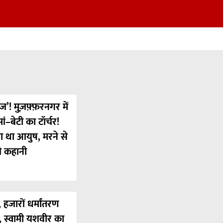
ज’! मुज़फ़्फ़रनगर में
ं–बेटी का टॉर्चर!
या था आयुष, मरने से
ी कहानी
 हजारों धर्मांतरण
’, स्वामी यशवीर का