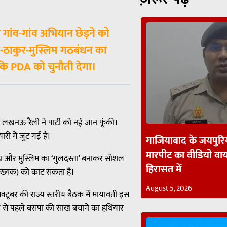
 गांव-गांव अभियान छेड़ने को
्मण-ठाकुर-मुस्लिम गठबंधन का
ा के PDA को चुनौती देगा।
 लखनऊ रैली ने पार्टी को नई जान फूंकी।
ी में जुट गई है।
गाजियाबाद के जयपुरिय
मारपीट का वीडियो व
िछड़ा और मुस्लिम का ‘गुलदस्ता’ बनाकर सोशल
हिरासत में
ंख्यक) को काट सकता है।
August 5, 2026
6 अक्टूबर की राज्य स्तरीय बैठक में मायावती इस
27 से पहले बसपा की साख बचाने का हथियार