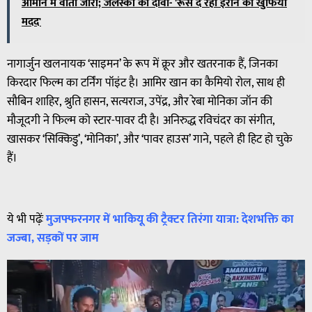
ओमान में वार्ता जारी; जेलेंस्की का दावा- 'रूस दे रहा ईरान को खुफिया
मदद'
नागार्जुन खलनायक ‘साइमन’ के रूप में क्रूर और खतरनाक हैं, जिनका
किरदार फिल्म का टर्निंग पॉइंट है। आमिर खान का कैमियो रोल, साथ ही
सौबिन शाहिर, श्रुति हासन, सत्यराज, उपेंद्र, और रेबा मोनिका जॉन की
मौजूदगी ने फिल्म को स्टार-पावर दी है। अनिरुद्ध रविचंदर का संगीत,
खासकर ‘सिक्किडु’, ‘मोनिका’, और ‘पावर हाउस’ गाने, पहले ही हिट हो चुके
हैं।
ये भी पढ़ेंः
मुजफ्फरनगर में भाकियू की ट्रैक्टर तिरंगा यात्रा: देशभक्ति का
जज्बा, सड़कों पर जाम