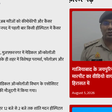
p
। अब मरीजों को कीमोथेरेपी और कैंसर
 जनपद में पहली बार किसी हॉस्पिटल में कैंसर
, मुज़फ़्फ़रनगर में मेडिकल ऑन्कोलॉजी
े ही शहर में विशेषज्ञ परामर्श, फॉलोअप और
गाजियाबाद के जयपुरिय
मारपीट का वीडियो व
हिरासत में
के मेडिकल ऑन्कोलॉजी विभाग के एसोसिएट
की मौजूदगी में किया गया।
August 5, 2026
ोपहर 12 बजे से 2 बजे तक शांति मदन हॉस्पिटल