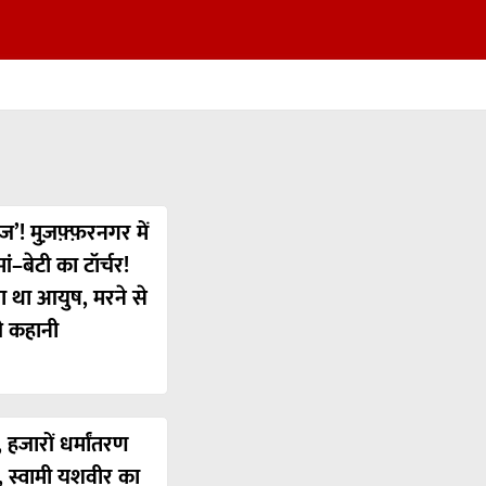
ज’! मुज़फ़्फ़रनगर में
ं–बेटी का टॉर्चर!
या था आयुष, मरने से
ी कहानी
 हजारों धर्मांतरण
’, स्वामी यशवीर का