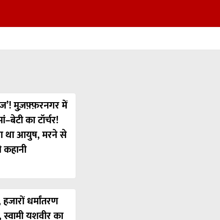
ज’! मुज़फ़्फ़रनगर में
ं–बेटी का टॉर्चर!
या था आयुष, मरने से
ी कहानी
 हजारों धर्मांतरण
’, स्वामी यशवीर का