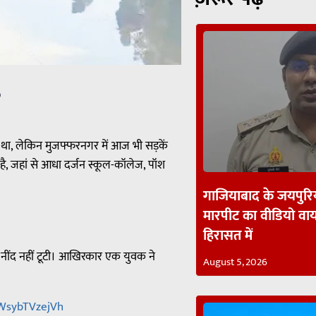
p
या था, लेकिन मुजफ्फरनगर में आज भी सड़कें
 है, जहां से आधा दर्जन स्कूल-कॉलेज, पॉश
गाजियाबाद के जयपुरिय
मारपीट का वीडियो व
हिरासत में
की नींद नहीं टूटी। आखिरकार एक युवक ने
August 5, 2026
dWsybTVzejVh