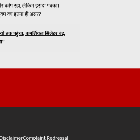
 कांप रहा, लेकिन इरादा पक्का।
क्म का इतना ही असर?
ं तक पहुंचा, कमर्शियल सिलेंडर बंद,
या”
Disclaimer
Complaint Redressal