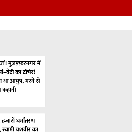
ज’! मुज़फ़्फ़रनगर में
ं–बेटी का टॉर्चर!
या था आयुष, मरने से
ी कहानी
 हजारों धर्मांतरण
’, स्वामी यशवीर का