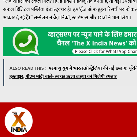
“जब साइंस को स्केल मिलती है, इनोवेशन इंक्लूसिव बनती है, तो बड़ी उपलब्धिय
सफल डिजिटल पब्लिक इंफ्रास्ट्रक्चर है। हम ‘ईज ऑफ डूइंग रिसर्च’ पर फोकस क
आकार दे रहे हैं।” सम्मेलन में वैज्ञानिकों, स्टार्टअप्स और छात्रों ने भाग लिया।
ALSO READ THIS :
परमाणु युग में भारत-ऑस्ट्रेलिया की नई छलांग: 
हस्ताक्षर, पीएम मोदी बोले- स्वच्छ ऊर्जा लक्ष्यों को मिलेगी रफ्तार