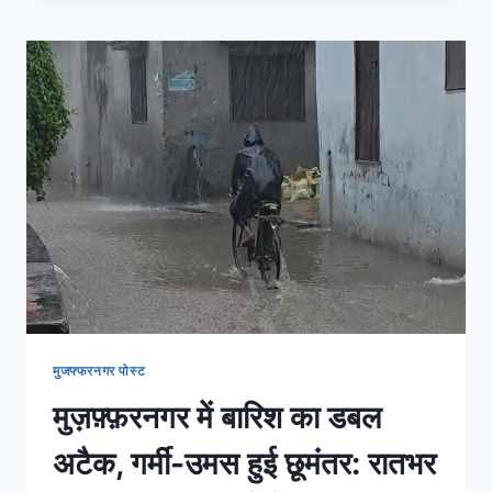
मुजफ्फरनगर पोस्ट
मुज़फ़्फ़रनगर में बारिश का डबल
अटैक, गर्मी-उमस हुई छूमंतर: रातभर