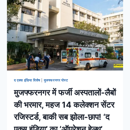
द एक्स इंडिया विशेष
|
मुजफ्फरनगर पोस्ट
मुजफ्फरनगर में फर्जी अस्पतालों-लैबों
की भरमार, महज 14 कलेक्शन सेंटर
रजिस्टर्ड, बाकी सब झोला-छाप! ‘द
एक्स इंडिया’ का ‘ऑपरेशन हेल्थ’