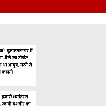
ज’! मुज़फ़्फ़रनगर में
ं–बेटी का टॉर्चर!
या था आयुष, मरने से
ी कहानी
 हजारों धर्मांतरण
’, स्वामी यशवीर का